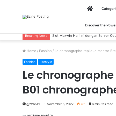
Home
Categori
Discover the Power 
Slot Maxwin Hari Ini dengan Server Cepat
Breaking News
Home
/
Fashion
/
Le chronographe replique montre Brei
Fashion
Lifestyle
Le chronographe 
B01 chronographe
gjzzh511
November 5, 2022
781
6 minutes read