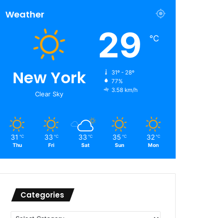
Weather
29
℃
New York
31º - 28º
77%
3.58 km/h
Clear Sky
31
33
33
35
32
℃
℃
℃
℃
℃
Thu
Fri
Sat
Sun
Mon
Categories
Categories