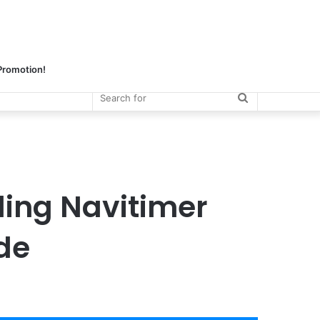
 Promotion!
Search
for
ling Navitimer
de