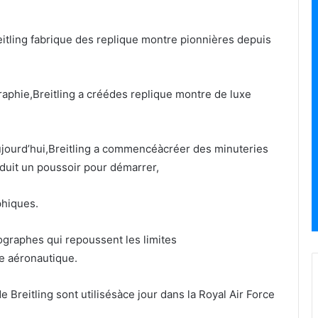
eitling fabrique des replique montre pionnières depuis
raphie,Breitling a créédes replique montre de luxe
t aujourd’hui,Breitling a commencéàcréer des minuteries
oduit un poussoir pour démarrer,
phiques.
ographes qui repoussent les limites
e aéronautique.
 Breitling sont utilisésàce jour dans la Royal Air Force