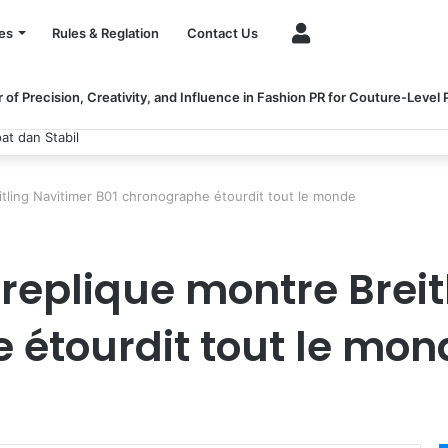
Account
es
Rules & Reglation
Contact Us
of Precision, Creativity, and Influence in Fashion PR for Couture-Level
 dan Stabil
tling Navitimer B01 chronographe étourdit tout le monde
replique montre Breit
 étourdit tout le mon