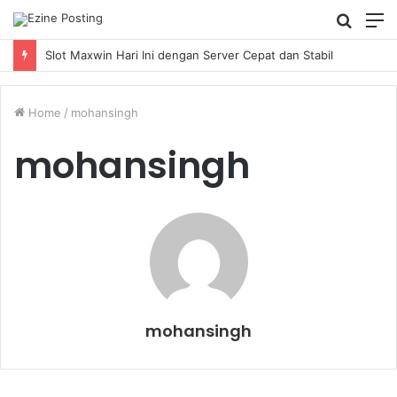
Searc
M
for
Slot Maxwin Hari Ini dengan Server Cepat dan Stabil
Home
/
mohansingh
mohansingh
mohansingh