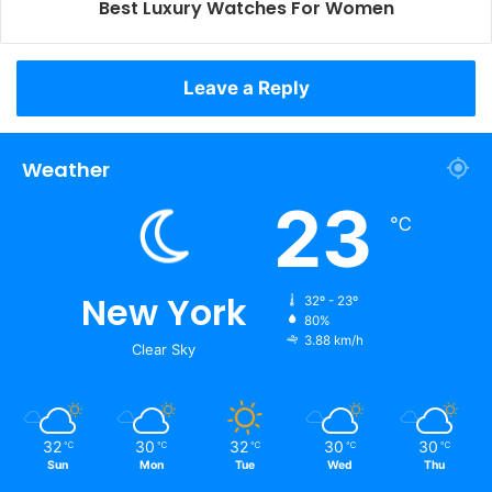
Best Luxury Watches For Women
Leave a Reply
Weather
23
℃
New York
32º - 23º
80%
3.88 km/h
Clear Sky
32
30
32
30
30
℃
℃
℃
℃
℃
Sun
Mon
Tue
Wed
Thu