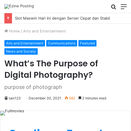
Searc
M
for
Slot Maxwin Hari Ini dengan Server Cepat dan Stabil
Home
/
Arts and Entertainment
Arts and Entertainment
Communications
Featured
News and Society
What’s The Purpose of
Digital Photography?
purpose of photograph
san123
December 30, 2021
582
2 minutes read