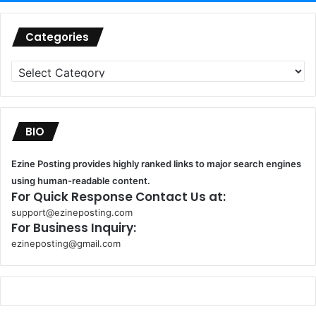
Categories
Categories
BIO
Ezine Posting provides highly ranked links to major search engines
using human-readable content.
For Quick Response Contact Us at:
support@ezineposting.com
For Business Inquiry:
ezineposting@gmail.com
k
o